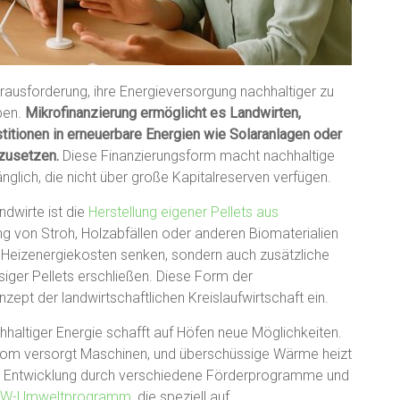
rausforderung, ihre Energieversorgung nachhaltiger zu
iben.
Mikrofinanzierung ermöglicht es Landwirten,
estitionen in erneuerbare Energien wie Solaranlagen oder
zusetzen.
Diese Finanzierungsform macht nachhaltige
nglich, die nicht über große Kapitalreserven verfügen.
ndwirte ist die
Herstellung eigener Pellets aus
ung von Stroh, Holzabfällen oder anderen Biomaterialien
re Heizenergiekosten senken, sondern auch zusätzliche
iger Pellets erschließen. Diese Form der
zept der landwirtschaftlichen Kreislaufwirtschaft ein.
hhaltiger Energie schafft auf Höfen neue Möglichkeiten.
trom versorgt Maschinen, und überschüssige Wärme heizt
e Entwicklung durch verschiedene Förderprogramme und
fW-Umweltprogramm
, die speziell auf