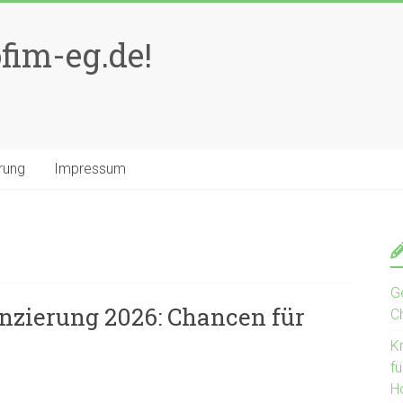
fim-eg.de!
rung
Impressum
G
nzierung 2026: Chancen für
C
Kr
f
H