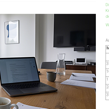
Di
Kr
d
W
A
3
1
1
2
3