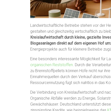
Landwirtschaftliche Betriebe stehen vor der He
gestalten und gleichzeitig wirtschaftlich zu ble
Kreislaufwirtschaft durch kleine, gezielte Inv
Biogasanlagen direkt auf dem eigenen Hof um
Energieprojekte auch für kleinere Betriebe zugä
Eine besonders interessante Möglichkeit für La
organischen Reststoffen
. Durch die Verarbeit
zu Brennstoffpellets können Höfe nicht nur ih
Einnahmequellen durch den Verkauf überschüss
Ressourcennutzung fügt sich nahtlos in das Kon
Die Verbindung von Kreislaufwirtschaft und nac
Organische Abfälle werden zu Energie, Solars
Gewächshäuser. Deutschland unterstützt dies
zinsgünstige Kredite, wie beispielsweise das
K