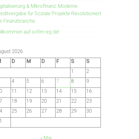
gitalisierung & Mikrofinanz: Moderne
editvergabe für Soziale Projekte Revolutioniert
ie Finanzbranche
illkommen auf sofim-eg.de!
ugust 2026
M
D
M
D
F
S
S
1
2
4
5
6
7
8
9
0
11
12
13
14
15
16
7
18
19
20
21
22
23
4
25
26
27
28
29
30
1
« Mai